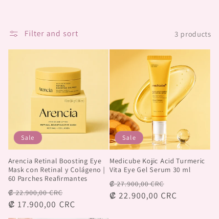
c
t
Filter and sort
3 products
i
o
n
:
Sale
Sale
Arencia Retinal Boosting Eye
Medicube Kojic Acid Turmeric
Mask con Retinal y Colágeno |
Vita Eye Gel Serum 30 ml
60 Parches Reafirmantes
Regular
Sale
₡ 27.900,00 CRC
Regular
Sale
₡ 22.900,00 CRC
price
₡ 22.900,00 CRC
price
price
₡ 17.900,00 CRC
price