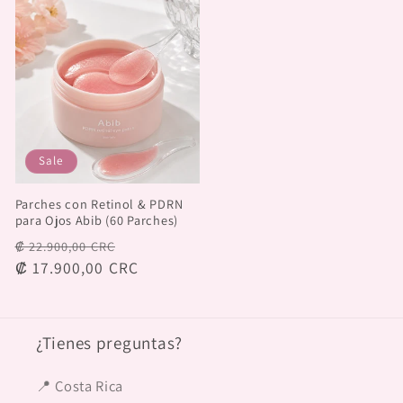
Sale
Parches con Retinol & PDRN
para Ojos Abib (60 Parches)
Regular
Sale
₡ 22.900,00 CRC
price
₡ 17.900,00 CRC
price
¿Tienes preguntas?
📍 Costa Rica