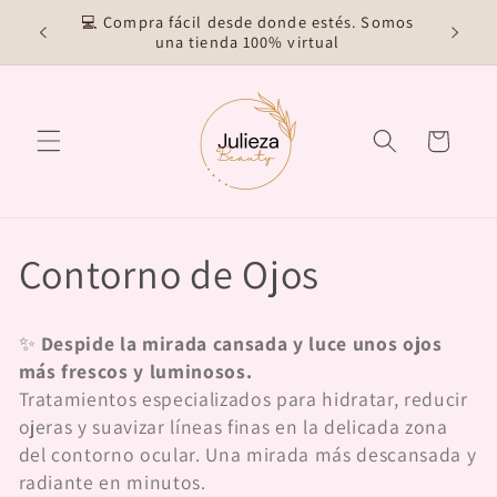
Skip to
💻 Compra fácil desde donde estés. Somos
content
una tienda 100% virtual
Cart
C
Contorno de Ojos
o
✨
Despide la mirada cansada y luce unos ojos
l
más frescos y luminosos.
Tratamientos especializados para hidratar, reducir
l
ojeras y suavizar líneas finas en la delicada zona
del contorno ocular. Una mirada más descansada y
e
radiante en minutos.